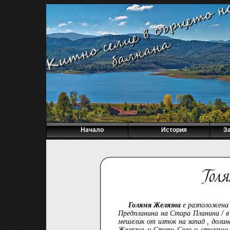
Начало
История
З
Голямя Желязна
е разположена 
Предпланина на Стара Планина / в
мешелик от изток на запад , долин
Желязна и Старо Село и стигаща 