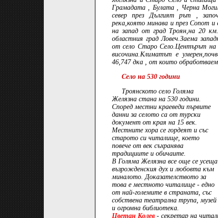
Грамадата , Булата , Черна Могил
север през Дългият рът , зап
река,която минава и през Сопот и
на запад от град Троян,на 20 км
областния град Ловеч.Заема запа
от село Старо Село.Центърът на 
височина.Климатът е умерен,почв
46,747 дка , от които обработваема
Село на 530 години
Троянското село Голяма
Желязна стана на 530 години.
Според местни краеведи първите
данни за селото са от турски
документ от края на 15 век.
Местните хора се гордеят и със
старото си читалище, което
повече от век съхранява
традициите и обичаите.
В Голяма Желязна все още се усеща
възрожденския дух и любовта към
миналото. Доказателството за
това е местното читалище - едно
от най-големите в страната, със
собствена театрална трупа, музей
и огромна библиотека.
Цветан Колев
- секретар на читал