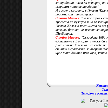
ли традиции, няма ли история, то е
съхраним нашите традиции."
И въпреки кризата, в Голяма Желяз
подпомагат читалището.
Стойко Мирчев
: "За нас тука - с
просвета на култура и на българщи
Голяма Желязна носи името си от 
толкова богато, че местна коопера
Швейцария.
Стойко Мирчев
: "Създадена 1893 
единствена в България и може би в 
Днес Голяма Желязна има съдбата 
отишли в градовете. И въпреки то
ще е така докато има хора, коит
Кметст
Тел
Телефон в Кметс